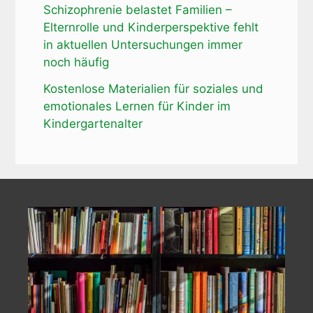
Schizophrenie belastet Familien –
Elternrolle und Kinderperspektive fehlt
in aktuellen Untersuchungen immer
noch häufig
Kostenlose Materialien für soziales und
emotionales Lernen für Kinder im
Kindergartenalter