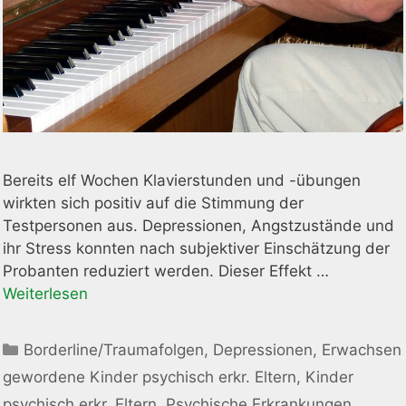
Bereits elf Wochen Klavierstunden und -übungen
wirkten sich positiv auf die Stimmung der
Testpersonen aus. Depressionen, Angstzustände und
ihr Stress konnten nach subjektiver Einschätzung der
Probanten reduziert werden. Dieser Effekt …
Weiterlesen
Kategorien
Borderline/Traumafolgen
,
Depressionen
,
Erwachsen
gewordene Kinder psychisch erkr. Eltern
,
Kinder
psychisch erkr. Eltern
,
Psychische Erkrankungen
,