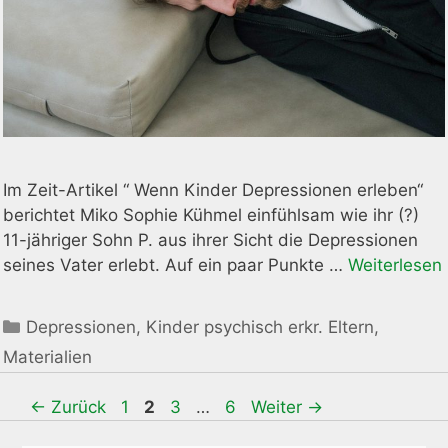
Im Zeit-Artikel “ Wenn Kinder Depressionen erleben“
berichtet Miko Sophie Kühmel einfühlsam wie ihr (?)
11-jähriger Sohn P. aus ihrer Sicht die Depressionen
seines Vater erlebt. Auf ein paar Punkte …
Weiterlesen
Kategorien
Depressionen
,
Kinder psychisch erkr. Eltern
,
Materialien
Seite
Seite
Seite
Seite
←
Zurück
1
2
3
…
6
Weiter
→