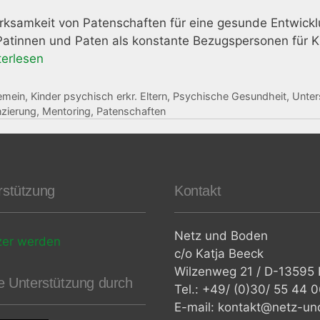
rksamkeit von Patenschaften für eine gesunde Entwicklu
atinnen und Paten als konstante Bezugspersonen für K
terlesen
gorien
emein
,
Kinder psychisch erkr. Eltern
,
Psychische Gesundheit
,
Unter
agwörter
nzierung
,
Mentoring
,
Patenschaften
rstützung
Kontakt
Netz und Boden
zer werden
c/o Katja Beeck
Wilzenweg 21 / D-13595 B
le Unterstützung durch
Tel.: +49/ (0)30/ 55 44 
E-mail: kontakt@netz-un