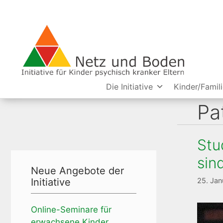
Zum
Inhalt
springen
Die Initiative
Kinder/Famil
Pa
Stu
sin
Neue Angebote der
Initiative
25. Jan
Online-Seminare für
erwachsene Kinder