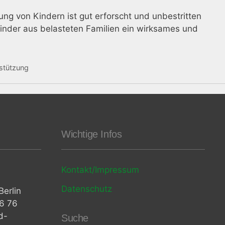
ng von Kindern ist gut erforscht und unbestritten
inder aus belasteten Familien ein wirksames und
stützung
Wichtige Infos
Kontakt/Impressum
Datenschutz
erlin
06 76
d-
Suche