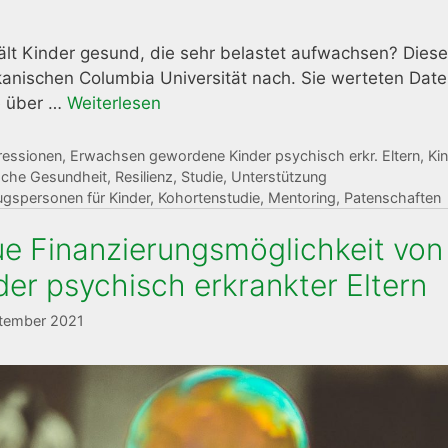
lt Kinder gesund, die sehr belastet aufwachsen? Diese
anischen Columbia Universität nach. Sie werteten Dat
e über …
Weiterlesen
gorien
ressionen
,
Erwachsen gewordene Kinder psychisch erkr. Eltern
,
Kin
sche Gesundheit
,
Resilienz
,
Studie
,
Unterstützung
agwörter
gspersonen für Kinder
,
Kohortenstudie
,
Mentoring
,
Patenschaften
e Finanzierungsmöglichkeit von
der psychisch erkrankter Eltern
ptember 2021