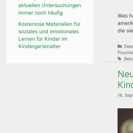
aktuellen Untersuchungen
immer noch häufig
Was hä
amerik
Kostenlose Materialien für
die si
soziales und emotionales
Lernen für Kinder im
Kindergartenalter
Kate
Dep
Psychi
Schl
Bezu
Neu
Kin
16. Se