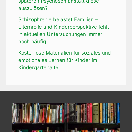
späteren Psychosen anstatt diese
auszulösen?
Schizophrenie belastet Familien –
Elternrolle und Kinderperspektive fehlt
in aktuellen Untersuchungen immer
noch häufig
Kostenlose Materialien für soziales und
emotionales Lernen für Kinder im
Kindergartenalter