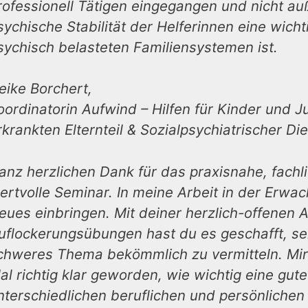
rofessionell Tätigen eingegangen und nicht au
sychische Stabilität der Helferinnen eine wicht
sychisch belasteten Familiensystemen ist.
eike Borchert,
oordinatorin Aufwind – Hilfen für Kinder und 
rkrankten Elternteil & Sozialpsychiatrischer Di
anz herzlichen Dank für das praxisnahe, fachl
ertvolle Seminar. In meine Arbeit in der Erwac
eues einbringen. Mit deiner herzlich-offenen 
uflockerungsübungen hast du es geschafft, selb
chweres Thema bekömmlich zu vermitteln. Mir 
al richtig klar geworden, wie wichtig eine gut
nterschiedlichen beruflichen und persönliche