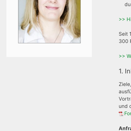
du
>> H
Seit 
300 F
>> W
1. 
Ziele
ausfü
Vortr
und d
Fo
Anfr