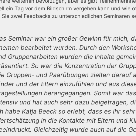
are weiterhin bevorzugen, aber es gibt TeilnehmerInnen
ll ein Tag vor dem Bildschirm vergehen kann und wie of
 Sie zwei Feedbacks zu unterschiedlichen Seminaren se
as Seminar war ein großer Gewinn für mich, da 
hemen bearbeitet wurden. Durch den Worksh
nd Gruppenarbeiten wurden die Inhalte gemein
räsentiert. So war die Konzentration der Grupp
ie Gruppen- und Paarübungen zielten darauf ab
inder und der Eltern einzufühlen und aus die
ragestellungen herangegangen. Somit war das
ntensiv und hat auch sehr dazu beigetragen, di
ch habe Katja Beeck so erlebt, dass es ihr sehr
ertschätzung in die Kontakte mit Eltern und K
eeindruckt. Gleichzeitig wurde auch auf die G