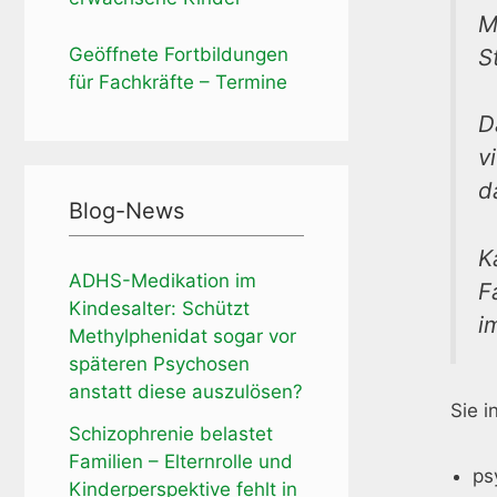
M
Geöffnete Fortbildungen
S
für Fachkräfte – Termine
D
v
d
Blog-News
K
ADHS-Medikation im
F
Kindesalter: Schützt
i
Methylphenidat sogar vor
späteren Psychosen
anstatt diese auszulösen?
Sie i
Schizophrenie belastet
Familien – Elternrolle und
ps
Kinderperspektive fehlt in