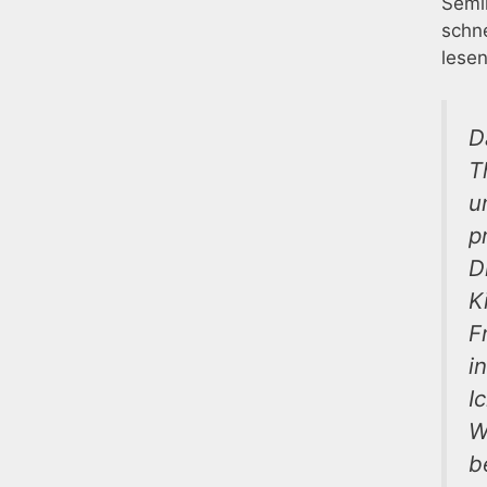
Semin
schne
lesen
D
T
u
p
D
K
F
i
I
W
b