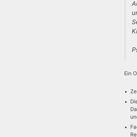
A
u
S
K
P
Ein 
Ze
Di
Da
un
Fa
Re