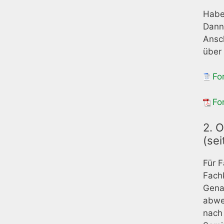
Haben
Dann 
Ansch
über 
Fo
Fo
2. 
(se
Für F
Fachk
Gena
abwe
nach