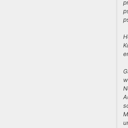
p
p
p
H
K
e
G
w
N
A
s
M
u