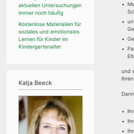
Me
aktuellen Untersuchungen
Sc
immer noch häufig
un
Kostenlose Materialien für
Ge
soziales und emotionales
Ge
Lernen für Kinder im
Kindergartenalter
Pa
El
und w
Ihren
Katja Beeck
Dann 
Ih
Ih
Ih