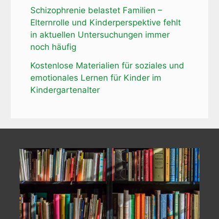
Schizophrenie belastet Familien –
Elternrolle und Kinderperspektive fehlt
in aktuellen Untersuchungen immer
noch häufig
Kostenlose Materialien für soziales und
emotionales Lernen für Kinder im
Kindergartenalter