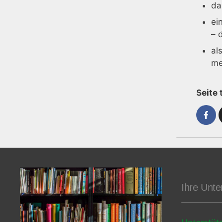
da
ei
– 
al
me
Seite 
Ihre Unte