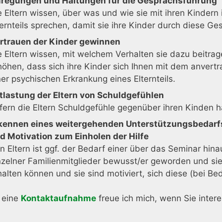
regungen und Haltungen für die Gesprächsführung
e Eltern wissen, über was und wie sie mit ihren Kindern
ternteils sprechen, damit sie ihre Kinder durch diese Ge
rtrauen der Kinder gewinnen
e Eltern wissen, mit welchem Verhalten sie dazu beitrag
höhen, dass sich ihre Kinder sich Ihnen mit dem anvertr
ner psychischen Erkrankung eines Elternteils.
tlastung der Eltern von Schuldgefühlen
fern die Eltern Schuldgefühle gegenüber ihren Kinden h
kennen eines weitergehenden Unterstützungsbedarf
d Motivation zum Einholen der Hilfe
n Eltern ist ggf. der Bedarf einer über das Seminar hin
nzelner Familienmitglieder bewusst/er geworden und si
halten können und sie sind motiviert, sich diese (bei Bed
 eine
Kontaktaufnahme
freue ich mich, wenn Sie intere