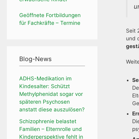
u
Geöffnete Fortbildungen
für Fachkräfte – Termine
Seit 
und 
gest
Blog-News
Weite
ADHS-Medikation im
Se
Kindesalter: Schützt
De
Methylphenidat sogar vor
El
späteren Psychosen
Ge
anstatt diese auszulösen?
Er
Schizophrenie belastet
Di
Familien – Elternrolle und
ps
Kinderperspektive fehlt in