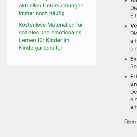
An
aktuellen Untersuchungen
Di
immer noch häufig
El
Kostenlose Materialien für
Ve
soziales und emotionales
Di
Lernen für Kinder im
er
Kindergartenalter
ei
En
So
Er
un
De
ei
er
Über