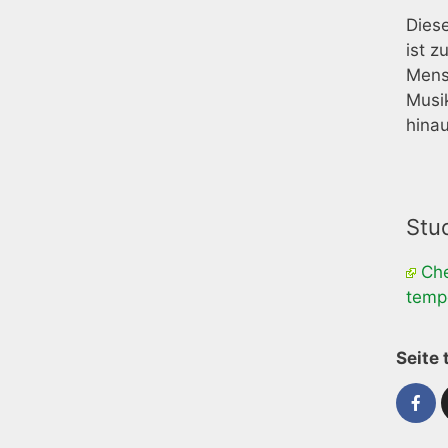
Diese
ist z
Mensc
Musi
hinau
Stu
Che
temp
Seite 