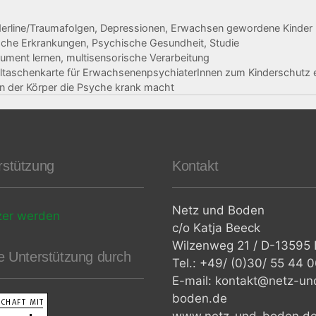
erline/Traumafolgen
,
Depressionen
,
Erwachsen gewordene Kinder p
sche Erkrankungen
,
Psychische Gesundheit
,
Studie
rument lernen
,
multisensorische Verarbeitung
eltaschenkarte für ErwachsenenpsychiaterInnen zum Kinderschutz 
 der Körper die Psyche krank macht
rstützung
Kontakt
Netz und Boden
zer werden
c/o Katja Beeck
Wilzenweg 21 / D-13595 B
le Unterstützung durch
Tel.: +49/ (0)30/ 55 44 
E-mail: kontakt@netz-un
boden.de
www.netz-und-boden.d