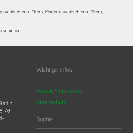
sychisch erkr. Eltern
,
Kinder psychisch erkr. Eltern
,
erschienen
Wichtige Infos
Kontakt/Impressum
Datenschutz
erlin
06 76
d-
Suche
e