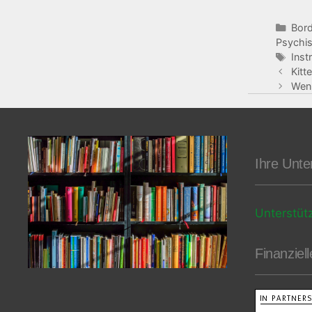
Bord
Psychi
Inst
Kitt
Wenn
Ihre Unte
Unterstüt
Finanziel