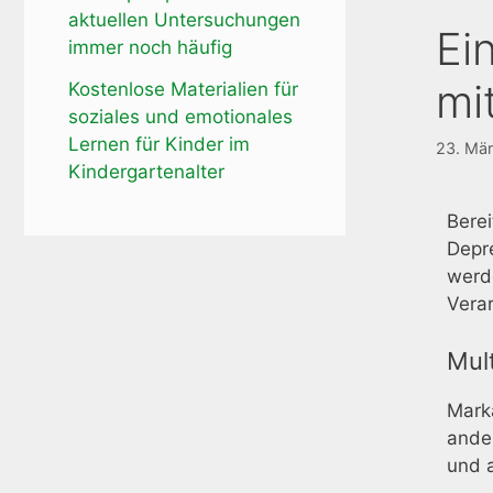
aktuellen Untersuchungen
Ei
immer noch häufig
mi
Kostenlose Materialien für
soziales und emotionales
Lernen für Kinder im
23. Mä
Kindergartenalter
Berei
Depr
werde
Verar
Mul
Marka
ande
und a