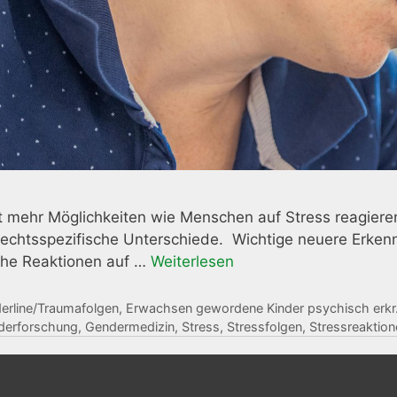
t mehr Möglichkeiten wie Menschen auf Stress reagier
echtsspezifische Unterschiede. Wichtige neuere Erken
che Reaktionen auf …
Weiterlesen
gorien
erline/Traumafolgen
,
Erwachsen gewordene Kinder psychisch erkr.
agwörter
derforschung
,
Gendermedizin
,
Stress
,
Stressfolgen
,
Stressreaktion