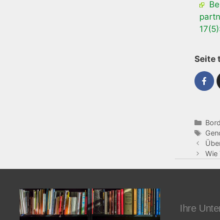
Ber
partn
17(5)
Seite 
Bord
Gen
Über
Wie 
Ihre Unte