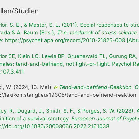
llen/Studien
lor, S. E., & Master, S. L. (2011). Social responses to s
rada & A. Baum (Eds.),
The handbook of stress science:
e: https://psycnet.apa.org/record/2010-21826-008 [Abr
lor SE, Klein LC, Lewis BP, Gruenewald TL, Gurung RA, 
males: tend-and-befriend, not fight-or-flight. Psychol 
.107.3.411
l, W. (2024, 13. Mai).
Tend-and-befriend-Reaktion. On
://lexikon.stangl.eu/19305/tend-and-befriend-reaktion
ley, R., Dugard, J., Smith, S. F., & Porges, S. W. (202
inition of a survival strategy.
European Journal of Psych
s://doi.org/10.1080/20008066.2022.2161038