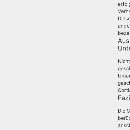
erfol
Verha
Diese
ander
beze
Aus
Unt
Nicht
gesc
Umar
gesch
Cort
Fazi
Die S
berüc
ansch