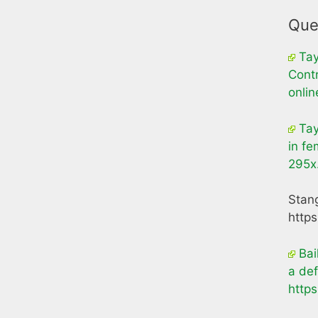
Que
Tay
Cont
onlin
Tay
in fe
295x
Stang
https
Bai
a def
http