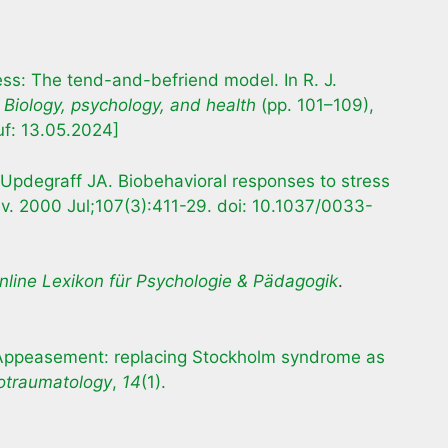
tress: The tend-and-befriend model. In R. J.
 Biology, psychology, and health
(pp. 101–109),
uf: 13.05.2024]
Updegraff JA. Biobehavioral responses to stress
Rev. 2000 Jul;107(3):411-29. doi: 10.1037/0033-
line Lexikon für Psychologie & Pädagogik
.
3). Appeasement: replacing Stockholm syndrome as
otraumatology
,
14
(1).