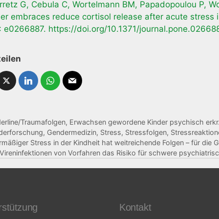
retz G, Cebula C, Wortelmann BM, Papadopoulou P, Wolf
er embraces reduce cortisol release after acute stres
: e0266887. https://doi.org/10.1371/journal.pone.02668
teilen
erline/Traumafolgen
,
Erwachsen gewordene Kinder psychisch erkr.
derforschung
,
Gendermedizin
,
Stress
,
Stressfolgen
,
Stressreaktion
mäßiger Stress in der Kindheit hat weitreichende Folgen – für die G
Vireninfektionen von Vorfahren das Risiko für schwere psychiatris
rstützung
Kontakt