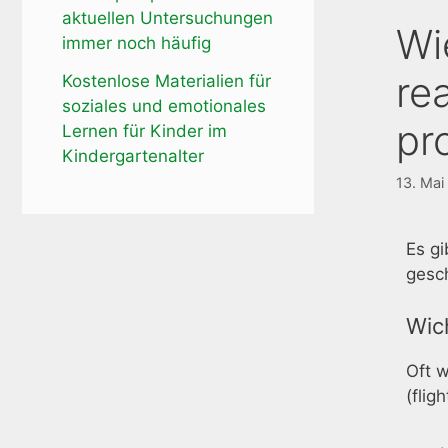
aktuellen Untersuchungen
Wi
immer noch häufig
re
Kostenlose Materialien für
soziales und emotionales
pro
Lernen für Kinder im
Kindergartenalter
13. Mai
Es g
gesc
Wic
Oft w
(flig