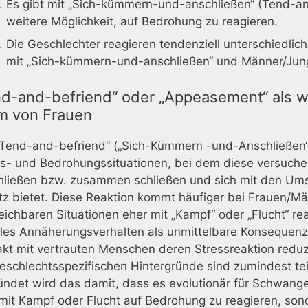
Es gibt mit „Sich-kümmern-und-anschließen“ (Tend-an
weitere Möglichkeit, auf Bedrohung zu reagieren.
Die Geschlechter reagieren tendenziell unterschiedli
mit „Sich-kümmern-und-anschließen“ und Männer/Junge
nd-and-befriend“ oder „Appeasement“ als we
em von Frauen
„Tend-and-befriend“ („Sich-Kümmern -und-Anschließen“
s- und Bedrohungssituationen, bei dem diese versuchen
hließen bzw. zusammen schließen und sich mit den Ums
z bietet. Diese Reaktion kommt häufiger bei Frauen/Mä
eichbaren Situationen eher mit „Kampf“ oder „Flucht“ r
les Annäherungsverhalten als unmittelbare Konsequenz a
kt mit vertrauten Menschen deren Stressreaktion reduz
eschlechtsspezifischen Hintergründe sind zumindest tei
ndet wird das damit, dass es evolutionär für Schwange
 mit Kampf oder Flucht auf Bedrohung zu reagieren, so