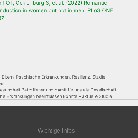
 OT, Ocklenburg S, et al. (2022) Romantic
s induction in women but not in men. PLoS ONE
87
 Eltern
,
Psychische Erkrankungen
,
Resilienz
,
Studie
en
esundheit Betroffener und damit für uns als Gesellschaft
che Erkrankungen beeinflussen könnte – aktuelle Studie
Wichtige Infos