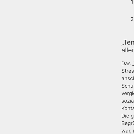
„Te
all
Das 
Stres
ansc
Schut
vergl
sozia
Konta
Die g
Begrü
war,