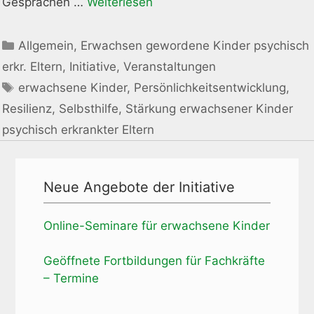
Gesprächen …
Weiterlesen
Kategorien
Allgemein
,
Erwachsen gewordene Kinder psychisch
erkr. Eltern
,
Initiative
,
Veranstaltungen
Schlagwörter
erwachsene Kinder
,
Persönlichkeitsentwicklung
,
Resilienz
,
Selbsthilfe
,
Stärkung erwachsener Kinder
psychisch erkrankter Eltern
Neue Angebote der Initiative
Online-Seminare für erwachsene Kinder
Geöffnete Fortbildungen für Fachkräfte
– Termine