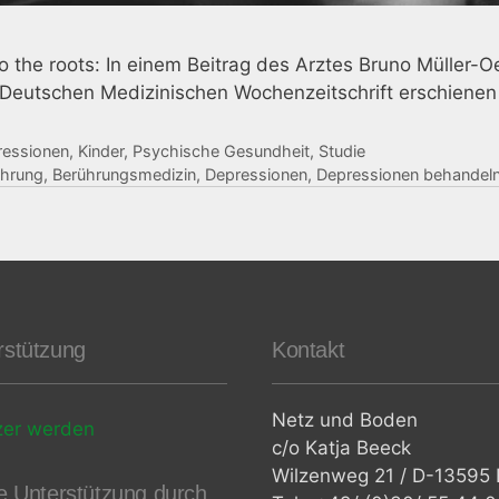
o the roots: In einem Beitrag des Arztes Bruno Müller-Oe
 Deutschen Medizinischen Wochenzeitschrift erschienen 
gorien
ressionen
,
Kinder
,
Psychische Gesundheit
,
Studie
agwörter
ührung
,
Berührungsmedizin
,
Depressionen
,
Depressionen behandel
rstützung
Kontakt
Netz und Boden
zer werden
c/o Katja Beeck
Wilzenweg 21 / D-13595 B
le Unterstützung durch