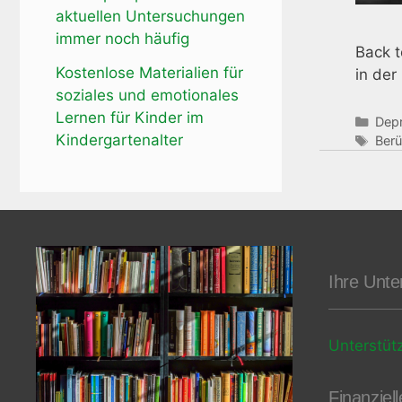
aktuellen Untersuchungen
immer noch häufig
Back t
Kostenlose Materialien für
in der
soziales und emotionales
Lernen für Kinder im
Kate
Dep
Kindergartenalter
Schl
Ber
Ihre Unte
Unterstüt
Finanziel