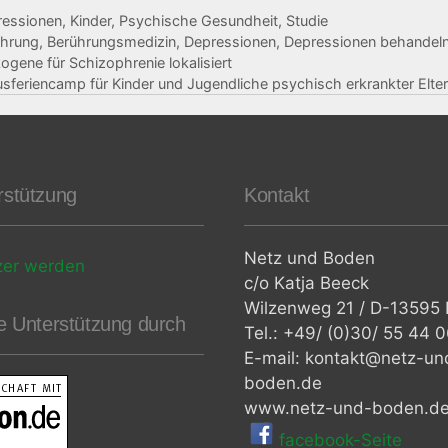
ressionen
,
Kinder
,
Psychische Gesundheit
,
Studie
ührung
,
Berührungsmedizin
,
Depressionen
,
Depressionen behandel
kogene für Schizophrenie lokalisiert
usferiencamp für Kinder und Jugendliche psychisch erkrankter Elte
rstützung
Kontakt
Netz und Boden
zer werden
c/o Katja Beeck
Wilzenweg 21 / D-13595 B
le Unterstützung durch
Tel.: +49/ (0)30/ 55 44 
E-mail: kontakt@netz-un
boden.de
www.netz-und-boden.d
facebook-Seite