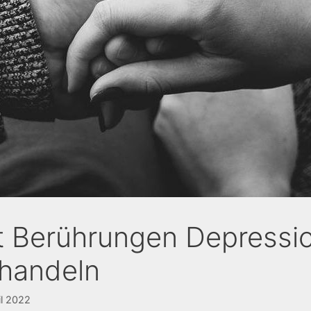
t Berührungen Depressi
handeln
il 2022