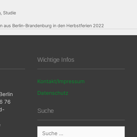
n
,
Studie
rn aus Berlin-Brandenburg in den Herbstferien 2022
Wichtige Infos
Kontakt/Impressum
Datenschutz
erlin
06 76
d-
Suche
e