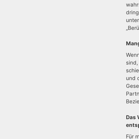
wahrs
dring
unter
„Ber
Mang
Wenn
sind,
schi
und d
Gesel
Partn
Bezi
Das 
ents
Für m