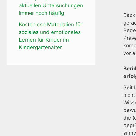
aktuellen Untersuchungen
immer noch häufig
Back 
gerad
Kostenlose Materialien für
Bede
soziales und emotionales
Präve
Lernen für Kinder im
komp
Kindergartenalter
vor 
Berü
erfo
Seit
nicht
Wiss
bewu
die 
begr
sinnv