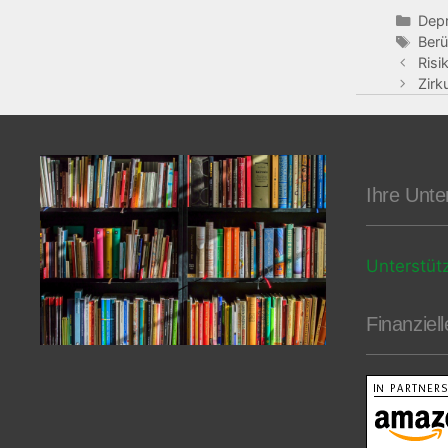
Dep
Ber
Risi
Zirk
Ihre Unte
Unterstüt
Finanziel