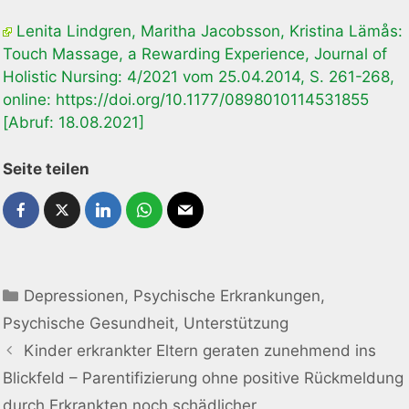
Lenita Lindgren, Maritha Jacobsson, Kristina Lämås:
Touch Massage, a Rewarding Experience, Journal of
Holistic Nursing: 4/2021 vom 25.04.2014, S. 261-268,
online: https://doi.org/10.1177/0898010114531855
[Abruf: 18.08.2021]
Seite teilen
Kategorien
Depressionen
,
Psychische Erkrankungen
,
Psychische Gesundheit
,
Unterstützung
Kinder erkrankter Eltern geraten zunehmend ins
Blickfeld – Parentifizierung ohne positive Rückmeldung
durch Erkrankten noch schädlicher