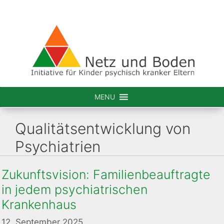
Zum
Inhalt
springen
MENU
Qualitätsentwicklung von
Psychiatrien
Zukunftsvision: Familienbeauftragte
in jedem psychiatrischen
Krankenhaus
12. September 2025