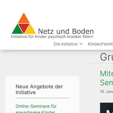
Zum
Inhalt
springen
Die Initiative
Kinder/Famil
Gr
Mit
Sem
Neue Angebote der
Initiative
16. Jan
Online-Seminare für
erwachsene Kinder