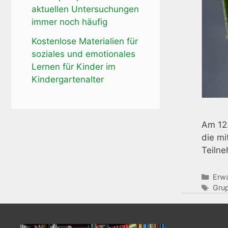
aktuellen Untersuchungen
immer noch häufig
Kostenlose Materialien für
soziales und emotionales
Lernen für Kinder im
Kindergartenalter
Am 12.
die mi
Teiln
Kate
Erwa
Schl
Grup