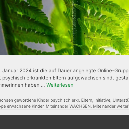
 Januar 2024 ist die auf Dauer angelegte Online-Gru
t psychisch erkrankten Eltern aufgewachsen sind, gest
ehmerinnen haben …
Weiterlesen
gorien
chsen gewordene Kinder psychisch erkr. Eltern
,
Initiative
,
Unterst
agwörter
pe erwachsene Kinder
,
Miteinander WACHSEN
,
Miteinander wei