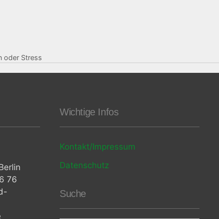
 oder Stress
Wichtige Infos
Kontakt/Impressum
Datenschutz
erlin
06 76
d-
Suche
e