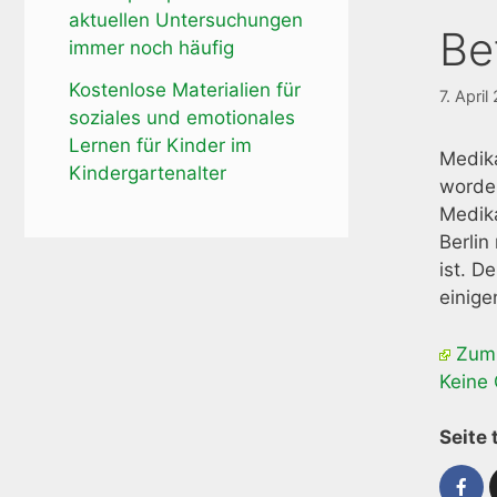
aktuellen Untersuchungen
Be
immer noch häufig
Kostenlose Materialien für
7. April
soziales und emotionales
Lernen für Kinder im
Medik
Kindergartenalter
worden
Medika
Berlin
ist. D
einige
Zum 
Keine 
Seite 