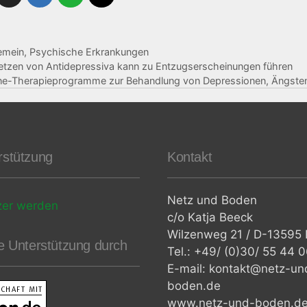
gorien
emein
,
Psychische Erkrankungen
tzen von Antidepressiva kann zu Entzugserscheinungen führen
ne-Therapieprogramme zur Behandlung von Depressionen, Ängsten
rstützung
Kontakt
Netz und Boden
zer werden
c/o Katja Beeck
Wilzenweg 21 / D-13595 B
le Unterstützung durch
Tel.: +49/ (0)30/ 55 44 
E-mail: kontakt@netz-un
boden.de
www.netz-und-boden.d