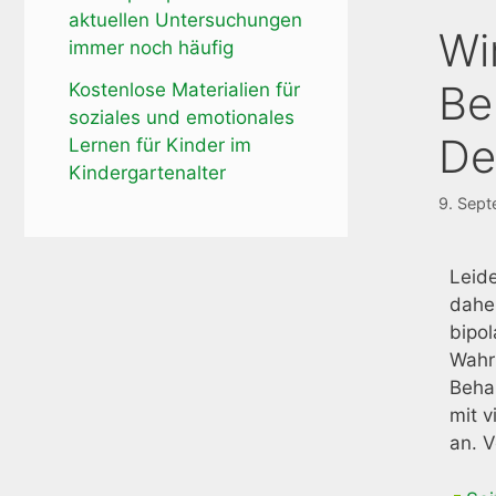
aktuellen Untersuchungen
Wi
immer noch häufig
Be
Kostenlose Materialien für
soziales und emotionales
De
Lernen für Kinder im
Kindergartenalter
9. Sep
Leide
daher
bipol
Wahr
Beha
mit v
an. V