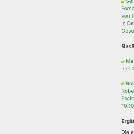
Sei
Fors
von P
in D
Gesu
Quel
Man
und 
Rob
Rober
Escit
10.1
Ergä
Die e