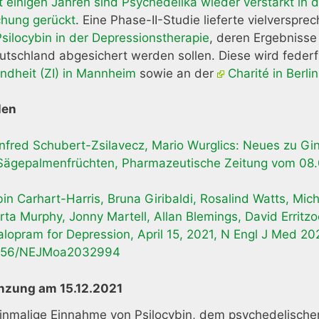
t einigen Jahren sind Psychedelika wieder verstärkt i
chung gerückt
. Eine Phase-II-Studie lieferte vielversp
silocybin in der Depressionstherapie
, deren Ergebnisse 
eutschland abgesichert werden sollen. Diese wird fede
ndheit (ZI) in Mannheim
sowie an der
Charité in Berlin
len
fred Schubert-Zsilavecz, Mario Wurglics: Neues zu Gin
Sägepalmenfrüchten, Pharmazeutische Zeitung vom 08
in Carhart-Harris, Bruna Giribaldi, Rosalind Watts, Mic
ta Murphy, Jonny Martell, Allan Blemings, David Erritzoe,
alopram for Depression, April 15, 2021, N Engl J Med 20
056/NEJMoa2032994
nzung am 15.12.2021
inmalige Einnahme von Psilocybin, dem psychedelischen 