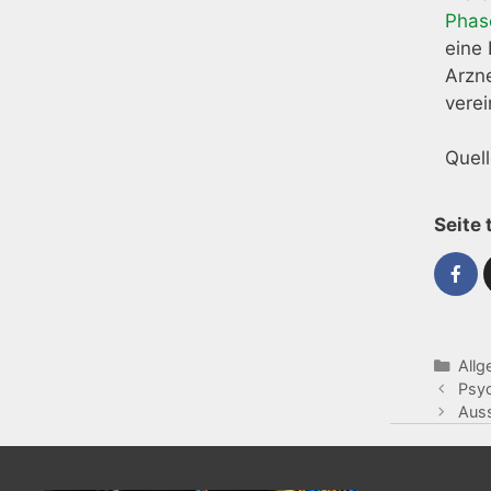
Phas
eine
Arzne
vere
Quel
Seite 
Allg
Psyc
Auss