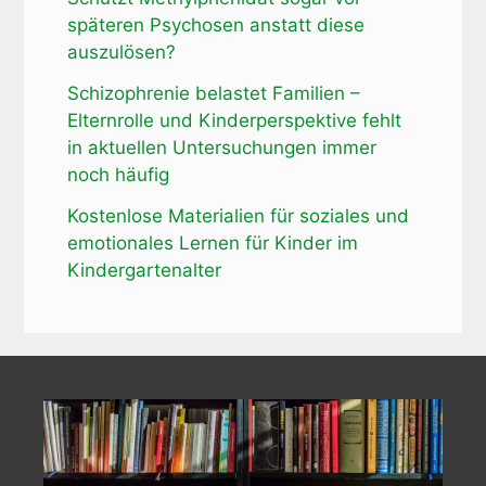
späteren Psychosen anstatt diese
auszulösen?
Schizophrenie belastet Familien –
Elternrolle und Kinderperspektive fehlt
in aktuellen Untersuchungen immer
noch häufig
Kostenlose Materialien für soziales und
emotionales Lernen für Kinder im
Kindergartenalter